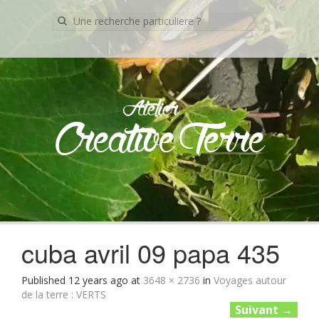
Recherche
pour:
Atelier
Creative Terre
Skip
to
content
cuba avril 09 papa 435
Published
12 years ago
at
3648 × 2736
in
Voyages autour
de la terre : VERTS
Suivant
→