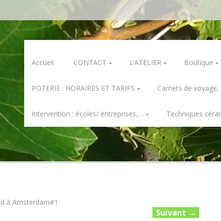
Skip
Accueil
CONTACT
L’ATELIER
Boutique
to
content
POTERIE : HORAIRES ET TARIFS
Carnets de voyage,
Intervention : écoles/ entreprises,…
Techniques céra
nd à Amsterdam#1
Suivant
→