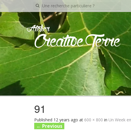
Recherche
pour:
Atelier
Creative Terre
91
Published
12 years ago
at
600 × 800
in
Un Week e
←
Previous