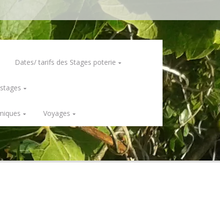
Dates/ tarifs des Stages poterie
 stages
miques
Voyages