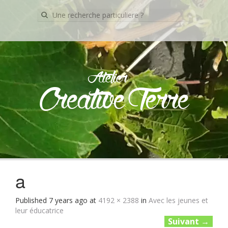
Recherche
pour:
Atelier
Creative Terre
Skip
to
content
a
Published
7 years ago
at
4192 × 2388
in
Avec les jeunes et
leur éducatrice
Suivant
→