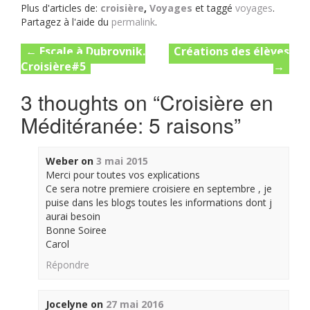
Plus d'articles de:
croisière
,
Voyages
et taggé
voyages
.
Partagez à l'aide du
permalink
.
Post
←
Escale à Dubrovnik.
Créations des élèves
Croisière#5
→
navigation
3 thoughts on “
Croisière en
Méditéranée: 5 raisons
”
Weber
on
3 mai 2015
Merci pour toutes vos explications
Ce sera notre premiere croisiere en septembre , je
puise dans les blogs toutes les informations dont j
aurai besoin
Bonne Soiree
Carol
Répondre
Jocelyne
on
27 mai 2016