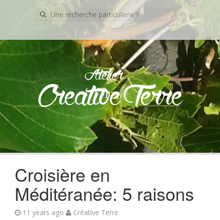
Recherche
pour:
Atelier
Creative Terre
Skip
to
content
Croisière en
Méditéranée: 5 raisons
11 years ago
Créative Terre