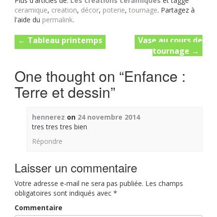
Plus d'articles de:
Les créations céramiques
et taggé
ceramique
,
creation
,
décor
,
poterie
,
tournage
. Partagez à
l'aide du
permalink
.
Post
←
Tableau printemps
Vase au cours de
tournage
→
navigation
One thought on “
Enfance :
Terre et dessin
”
hennerez
on
24 novembre 2014
tres tres tres bien
Répondre
Laisser un commentaire
Votre adresse e-mail ne sera pas publiée.
Les champs
obligatoires sont indiqués avec
*
Commentaire