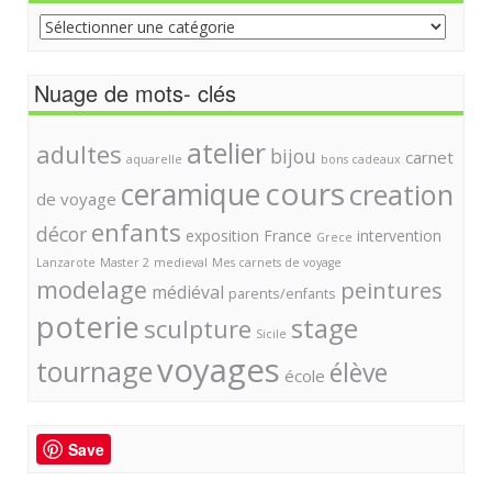
Catégories
Nuage de mots- clés
atelier
adultes
bijou
carnet
aquarelle
bons cadeaux
cours
ceramique
creation
de voyage
enfants
décor
exposition
France
intervention
Grece
Lanzarote
Master 2
medieval
Mes carnets de voyage
modelage
peintures
médiéval
parents/enfants
poterie
stage
sculpture
Sicile
voyages
tournage
élève
école
Save