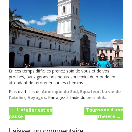
En ces temps difficiles prenez soin de vous et de vos
proches, partageons nos beaux souvenirs du monde en
attendant de retourner sur les chemins.
Plus d'articles de
Amérique du Sud
,
Equateur
,
La vie de
l'atelier
,
Voyages
. Partagez à l'aide du
permalink
.
Post
←
L’atelier est en
Tournage d’une
pause
théière
→
navigation
Laisser un commentaire