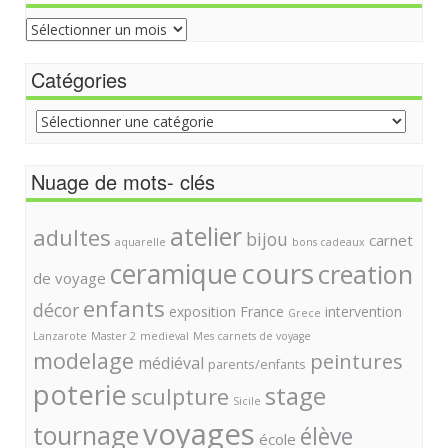
Archive
du
site
Catégories
Catégories
Nuage de mots- clés
atelier
adultes
bijou
carnet
aquarelle
bons cadeaux
cours
ceramique
creation
de voyage
enfants
décor
exposition
France
intervention
Grece
Lanzarote
Master 2
medieval
Mes carnets de voyage
modelage
peintures
médiéval
parents/enfants
poterie
stage
sculpture
Sicile
voyages
tournage
élève
école