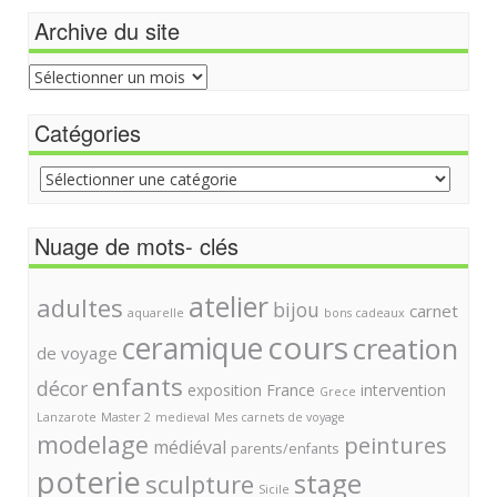
Archive du site
Archive
du
site
Catégories
Catégories
Nuage de mots- clés
atelier
adultes
bijou
carnet
aquarelle
bons cadeaux
cours
ceramique
creation
de voyage
enfants
décor
exposition
France
intervention
Grece
Lanzarote
Master 2
medieval
Mes carnets de voyage
modelage
peintures
médiéval
parents/enfants
poterie
stage
sculpture
Sicile