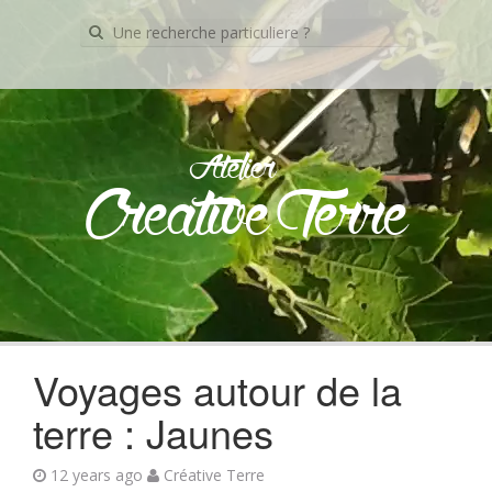
Recherche
pour:
Atelier
Creative Terre
Skip
to
content
Voyages autour de la
terre : Jaunes
12 years ago
Créative Terre