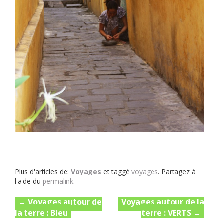
Plus d'articles de:
Voyages
et taggé
voyages
. Partagez à
l'aide du
permalink
.
Post
←
Voyages autour de
Voyages autour de la
la terre : Bleu
terre : VERTS
→