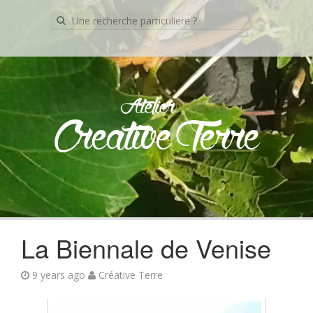
Recherche
pour:
Atelier
Creative Terre
Skip
to
content
La Biennale de Venise
9 years ago
Créative Terre