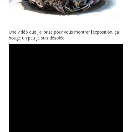
Une vidéo que j’ai prise pour vous montrer l’exposition, ça
bouge un peu je suis désolée