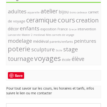
atelier
adultes
bijou
carnet
aquarelle
bons cadeaux
cours
ceramique
creation
de voyage
enfants
décor
exposition
France
intervention
Grece
Lanzarote
Master 2
medieval
Mes carnets de voyage
modelage
peintures
médiéval
parents/enfants
poterie
stage
sculpture
Sicile
voyages
tournage
élève
école
Save
Pour tout savoir sur les cours, les horaires et tarifs, infos
suivre le lien ou me contacter