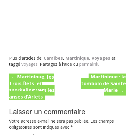
Plus d'articles de:
Caraïbes
,
Martinique
,
Voyages
et
taggé
voyages
. Partagez à l'aide du
permalink
.
Post
←
Martinique, les
Martinique : le
Trois-Îlets, et
tombolo de Sainte
navigation
snorkeling vers les
Marie
→
anses d’Arlets
Laisser un commentaire
Votre adresse e-mail ne sera pas publiée.
Les champs
obligatoires sont indiqués avec
*