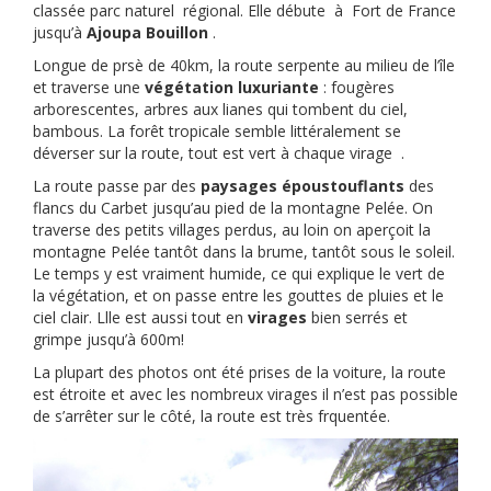
classée parc naturel régional. Elle débute à Fort de France
jusqu’à
Ajoupa Bouillon
.
Longue de prsè de 40km, la route serpente au milieu de l’île
et traverse une
végétation luxuriante
: fougères
arborescentes, arbres aux lianes qui tombent du ciel,
bambous. La forêt tropicale semble littéralement se
déverser sur la route, tout est vert à chaque virage .
La route passe par des
paysages époustouflants
des
flancs du Carbet jusqu’au pied de la montagne Pelée. On
traverse des petits villages perdus, au loin on aperçoit la
montagne Pelée tantôt dans la brume, tantôt sous le soleil.
Le temps y est vraiment humide, ce qui explique le vert de
la végétation, et on passe entre les gouttes de pluies et le
ciel clair. Llle est aussi tout en
virages
bien serrés et
grimpe jusqu’à 600m!
La plupart des photos ont été prises de la voiture, la route
est étroite et avec les nombreux virages il n’est pas possible
de s’arrêter sur le côté, la route est très frquentée.