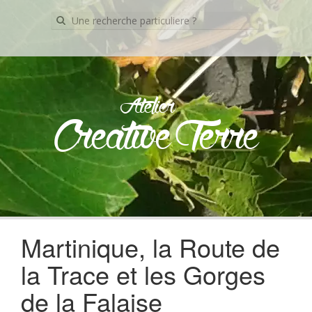
Recherche
pour:
Atelier
Creative Terre
Skip
to
content
Martinique, la Route de
la Trace et les Gorges
de la Falaise