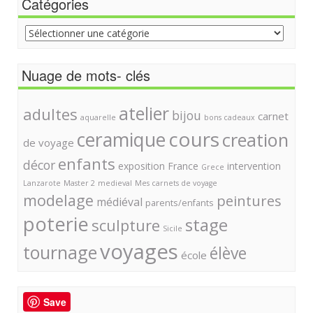
Catégories
Catégories
Nuage de mots- clés
atelier
adultes
bijou
carnet
aquarelle
bons cadeaux
cours
ceramique
creation
de voyage
enfants
décor
exposition
France
intervention
Grece
Lanzarote
Master 2
medieval
Mes carnets de voyage
modelage
peintures
médiéval
parents/enfants
poterie
stage
sculpture
Sicile
voyages
tournage
élève
école
Save