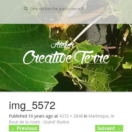
Recherche
pour:
Atelier
Creative Terre
Skip
to
content
img_5572
Published
10 years ago
at
4272 × 2848
in
Martinique, le
Bout de la route : Grand’ Rivière
←
Previous
Suivant
→