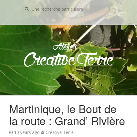
Recherche
pour:
Atelier
Creative Terre
Skip
to
content
Martinique, le Bout de
la route : Grand’ Rivière
10 years ago
Créative Terre