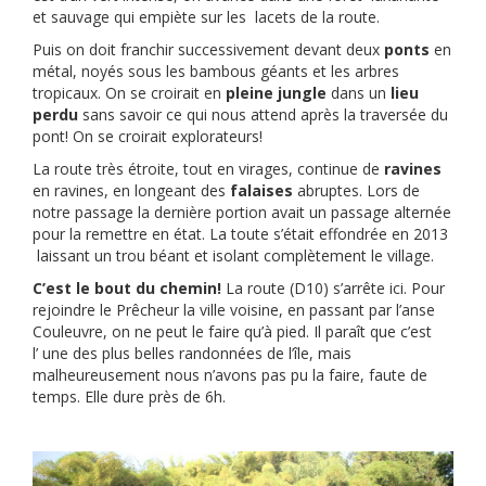
et sauvage qui empiète sur les lacets de la route.
Puis on doit franchir successivement devant deux
ponts
en
métal, noyés sous les bambous géants et les arbres
tropicaux. On se croirait en
pleine jungle
dans un
lieu
perdu
sans savoir ce qui nous attend après la traversée du
pont! On se croirait explorateurs!
La route très étroite, tout en virages, continue de
ravines
en ravines, en longeant des
falaises
abruptes. Lors de
notre passage la dernière portion avait un passage alternée
pour la remettre en état. La toute s’était effondrée en 2013
laissant un trou béant et isolant complètement le village.
C’est le bout du chemin!
La route (D10) s’arrête ici. Pour
rejoindre le Prêcheur la ville voisine, en passant par l’anse
Couleuvre, on ne peut le faire qu’à pied. Il paraît que c’est
l’ une des plus belles randonnées de l’île, mais
malheureusement nous n’avons pas pu la faire, faute de
temps. Elle dure près de 6h.