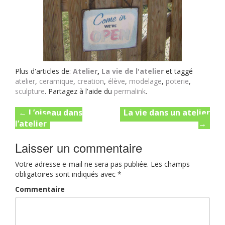
Plus d'articles de:
Atelier
,
La vie de l'atelier
et taggé
atelier
,
ceramique
,
creation
,
élève
,
modelage
,
poterie
,
sculpture
. Partagez à l'aide du
permalink
.
Post
←
L’oiseau dans
La vie dans un atelier
l’atelier
→
navigation
Laisser un commentaire
Votre adresse e-mail ne sera pas publiée.
Les champs
obligatoires sont indiqués avec
*
Commentaire