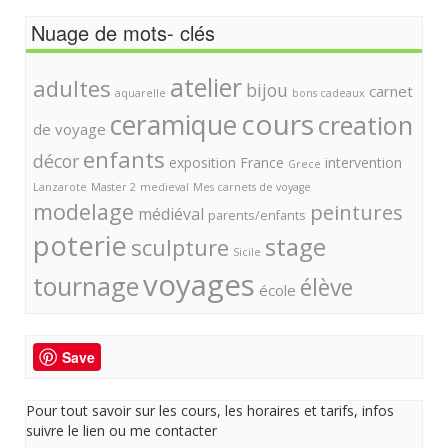
Nuage de mots- clés
atelier
adultes
bijou
carnet
aquarelle
bons cadeaux
cours
ceramique
creation
de voyage
enfants
décor
exposition
France
intervention
Grece
Lanzarote
Master 2
medieval
Mes carnets de voyage
modelage
peintures
médiéval
parents/enfants
poterie
stage
sculpture
Sicile
voyages
tournage
élève
école
Save
Pour tout savoir sur les cours, les horaires et tarifs, infos
suivre le lien ou me contacter