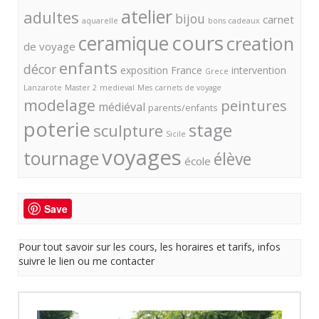
atelier
adultes
bijou
carnet
aquarelle
bons cadeaux
cours
ceramique
creation
de voyage
enfants
décor
exposition
France
intervention
Grece
Lanzarote
Master 2
medieval
Mes carnets de voyage
modelage
peintures
médiéval
parents/enfants
poterie
stage
sculpture
Sicile
voyages
tournage
élève
école
Save
Pour tout savoir sur les cours, les horaires et tarifs, infos
suivre le lien ou me contacter