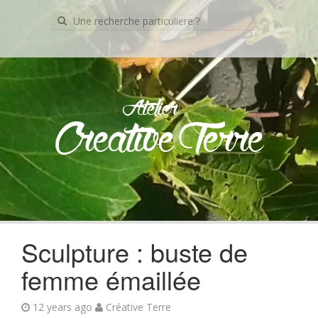
Recherche
pour:
Atelier
Creative Terre
Skip
to
content
Sculpture : buste de
femme émaillée
12 years ago
Créative Terre