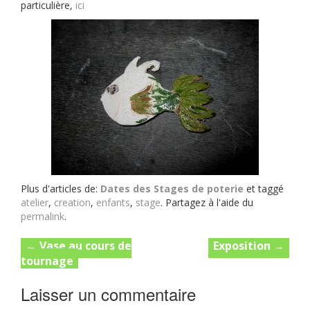
particulière,
ici
Plus d'articles de:
Dates des Stages de poterie
et taggé
atelier
,
creation
,
enfants
,
stage
. Partagez à l'aide du
permalink
.
Post
←
Vase au cours de
Exposition
→
tournage
navigation
Laisser un commentaire