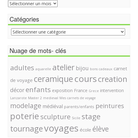
Archive
du
site
Catégories
Catégories
Nuage de mots- clés
atelier
adultes
bijou
carnet
aquarelle
bons cadeaux
cours
ceramique
creation
de voyage
enfants
décor
exposition
France
intervention
Grece
Lanzarote
Master 2
medieval
Mes carnets de voyage
modelage
peintures
médiéval
parents/enfants
poterie
stage
sculpture
Sicile
voyages
tournage
élève
école