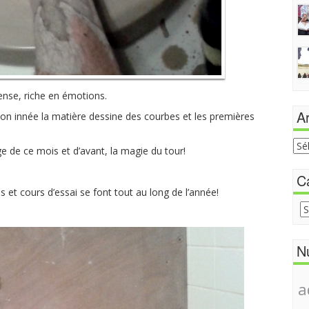
nse, riche en émotions.
Ar
açon innée la matière dessine des courbes et les premières
Arc
 de ce mois et d’avant, la magie du tour!
du
sit
C
s et cours d’essai se font tout au long de l’année!
Cat
N
a