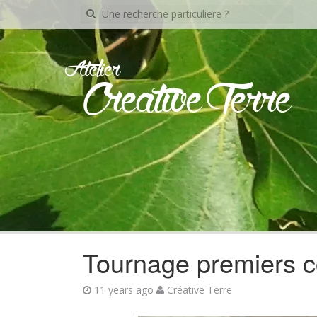
Recherche
pour:
Atelier
Creative Terre
Tournage premiers c
11 years ago
Créative Terre