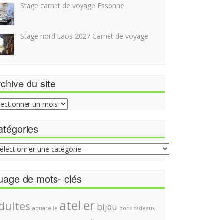
Stage carnet de voyage Essonne
Stage nord Laos 2027 Carnet de voyage
chive du site
hive
e
atégories
égories
uage de mots- clés
atelier
dultes
bijou
aquarelle
bons cadeaux