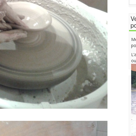
Ve
po
Me
po
L’
ou