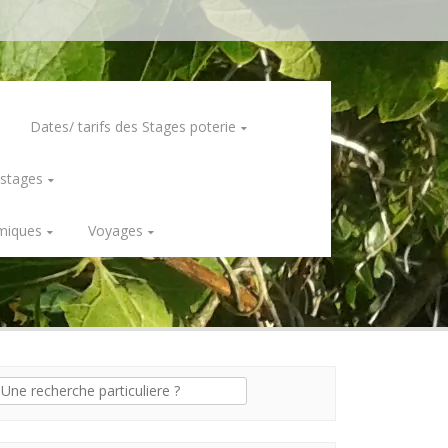
Dates/ tarifs des Stages poterie
 stages
miques
Voyages
erche
: