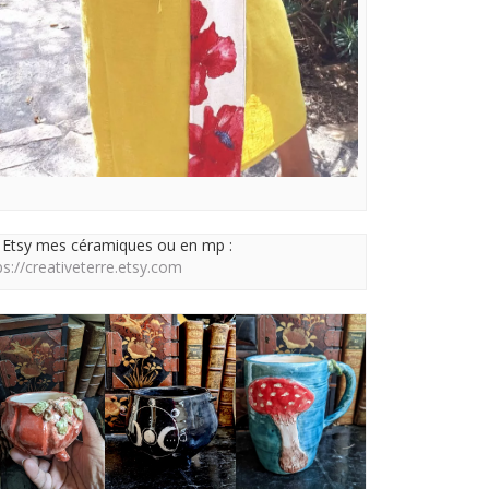
 Etsy mes céramiques ou en mp :
ps://creativeterre.etsy.com