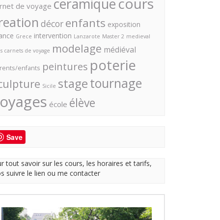
cours
ceramique
rnet de voyage
reation
enfants
décor
exposition
ance
intervention
Grece
Lanzarote
Master 2
medieval
modelage
médiéval
s carnets de voyage
poterie
peintures
rents/enfants
tournage
stage
culpture
Sicile
oyages
élève
école
Save
r tout savoir sur les cours, les horaires et tarifs,
os suivre le lien ou me contacter