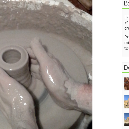
L’
L’
91
cr
Po
mi
to
De