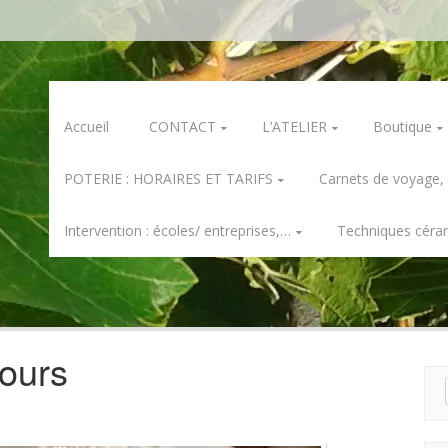
Skip
Accueil
CONTACT
L’ATELIER
Boutique
to
content
POTERIE : HORAIRES ET TARIFS
Carnets de voyage,
Intervention : écoles/ entreprises,…
Techniques céra
ours
Rech
pour