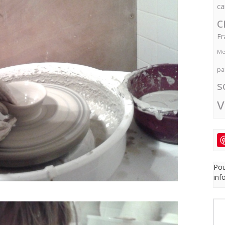
ca
c
Fr
Me
pa
s
v
Pou
inf