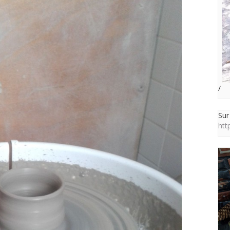
/
Sur
htt