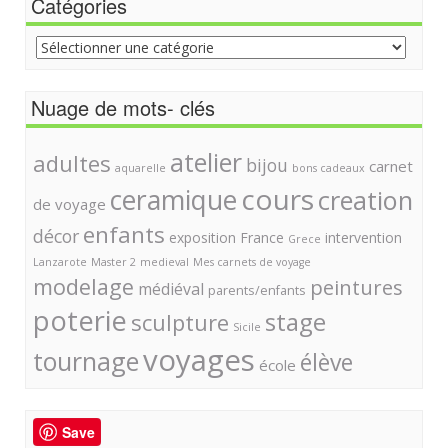
Catégories
Catégories
Nuage de mots- clés
atelier
adultes
bijou
carnet
aquarelle
bons cadeaux
cours
ceramique
creation
de voyage
enfants
décor
exposition
France
intervention
Grece
Lanzarote
Master 2
medieval
Mes carnets de voyage
modelage
peintures
médiéval
parents/enfants
poterie
stage
sculpture
Sicile
voyages
tournage
élève
école
Save