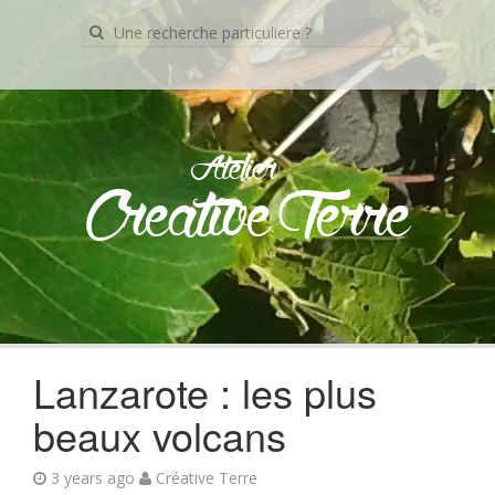
Recherche
pour:
Atelier
Creative Terre
Skip
to
content
Lanzarote : les plus
beaux volcans
3 years ago
Créative Terre